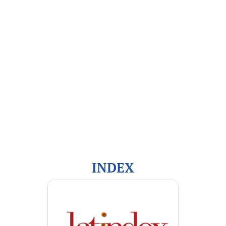
Open Journal Systems
Información
Para lectores/as
Para autores/as
Para bibliotecarios/as
INDEX