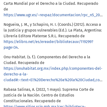
Carta Mundial por el Derecho a la Ciudad. Recuperado
de
https://www.ugr.es/~revpaz/documentacion/rpc_n5_2012_doc1.pdf
Nogueira, J. M., y Schapiro, H. I. (Coords.) (2012). Acceso a
la Justicia y grupos vulnerables (Ed.). La Plata, Argentina:
Librería Editora Platense S.R.L. Recuperado de
https://elibro.net/es/ereader/bibliotecauv/119299?
page=34
.
Onu-Habitat. (s. f.). Componentes del Derecho a la
Ciudad. Recuperado de
https://onuhabitat.org.mx/index.php/componentes-del-
derecho-a-la-
ciudad#:~:text=El%20Derecho%20a%20la%20Ciudad,comunes%20para%20una%20vida%20digna
Rabasa Salinas, A. (2022, 1 mayo). Suprema Corte de
Justicia de la Nación. Centro de Estudios
Constitucionales. Recuperado de
https://www.sitios.scjn.gob.mx/cec/biblioteca-