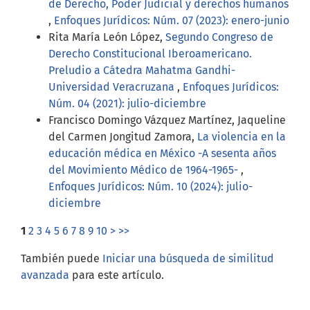
de Derecho, Poder Judicial y derechos humanos
,
Enfoques Jurídicos: Núm. 07 (2023): enero-junio
Rita María León López,
Segundo Congreso de
Derecho Constitucional Iberoamericano.
Preludio a Cátedra Mahatma Gandhi-
Universidad Veracruzana
,
Enfoques Jurídicos:
Núm. 04 (2021): julio-diciembre
Francisco Domingo Vázquez Martínez, Jaqueline
del Carmen Jongitud Zamora,
La violencia en la
educación médica en México -A sesenta años
del Movimiento Médico de 1964-1965-
,
Enfoques Jurídicos: Núm. 10 (2024): julio-
diciembre
1
2
3
4
5
6
7
8
9
10
>
>>
También puede
Iniciar una búsqueda de similitud
avanzada
para este artículo.