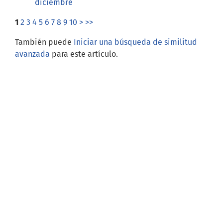
diciembre
1
2
3
4
5
6
7
8
9
10
>
>>
También puede
Iniciar una búsqueda de similitud
avanzada
para este artículo.
Open Journal Systems
Información
Para lectores/as
Para autores/as
Para bibliotecarios/as