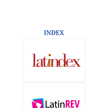
Para lectores/as
Para autores/as
Para bibliotecarios/as
INDEX