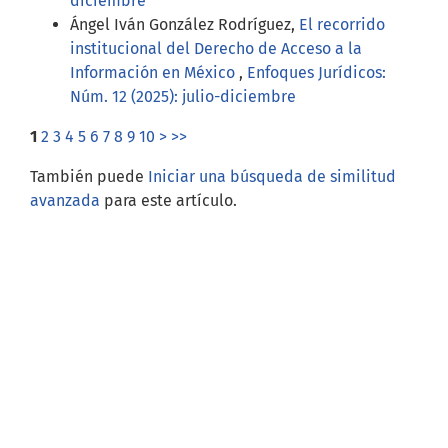
diciembre
Ángel Iván González Rodríguez,
El recorrido
institucional del Derecho de Acceso a la
Información en México
,
Enfoques Jurídicos:
Núm. 12 (2025): julio-diciembre
1
2
3
4
5
6
7
8
9
10
>
>>
También puede
Iniciar una búsqueda de similitud
avanzada
para este artículo.
Open Journal Systems
Información