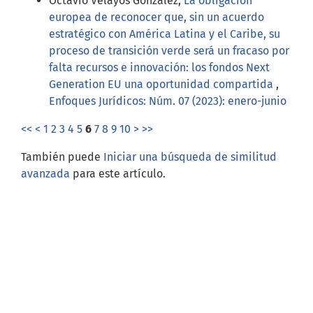
Octavio Velayos González,
La obligación
europea de reconocer que, sin un acuerdo
estratégico con América Latina y el Caribe, su
proceso de transición verde será un fracaso por
falta recursos e innovación: los fondos Next
Generation EU una oportunidad compartida
,
Enfoques Jurídicos: Núm. 07 (2023): enero-junio
<<
<
1
2
3
4
5
6
7
8
9
10
>
>>
También puede
Iniciar una búsqueda de similitud
avanzada
para este artículo.
Open Journal Systems