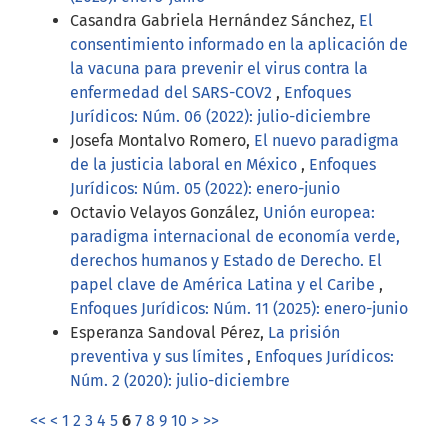
Casandra Gabriela Hernández Sánchez,
El
consentimiento informado en la aplicación de
la vacuna para prevenir el virus contra la
enfermedad del SARS-COV2
,
Enfoques
Jurídicos: Núm. 06 (2022): julio-diciembre
Josefa Montalvo Romero,
El nuevo paradigma
de la justicia laboral en México
,
Enfoques
Jurídicos: Núm. 05 (2022): enero-junio
Octavio Velayos González,
Unión europea:
paradigma internacional de economía verde,
derechos humanos y Estado de Derecho. El
papel clave de América Latina y el Caribe
,
Enfoques Jurídicos: Núm. 11 (2025): enero-junio
Esperanza Sandoval Pérez,
La prisión
preventiva y sus límites
,
Enfoques Jurídicos:
Núm. 2 (2020): julio-diciembre
<<
<
1
2
3
4
5
6
7
8
9
10
>
>>