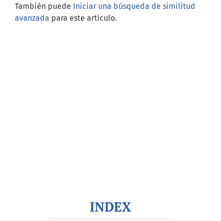
También puede
Iniciar una búsqueda de similitud
avanzada
para este artículo.
Open Journal Systems
Información
Para lectores/as
Para autores/as
Para bibliotecarios/as
INDEX