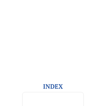
Open Journal Systems
Información
Para lectores/as
Para autores/as
Para bibliotecarios/as
INDEX