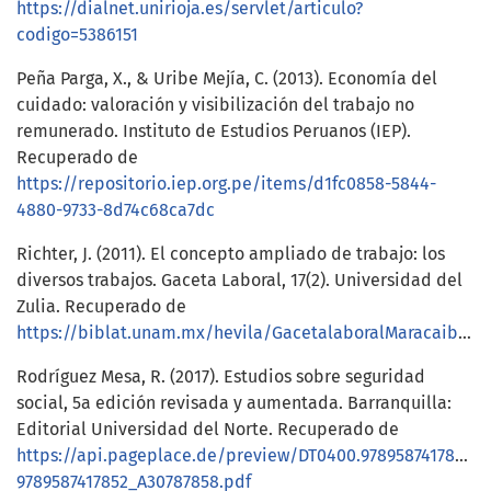
https://dialnet.unirioja.es/servlet/articulo?
codigo=5386151
Peña Parga, X., & Uribe Mejía, C. (2013). Economía del
cuidado: valoración y visibilización del trabajo no
remunerado. Instituto de Estudios Peruanos (IEP).
Recuperado de
https://repositorio.iep.org.pe/items/d1fc0858-5844-
4880-9733-8d74c68ca7dc
Richter, J. (2011). El concepto ampliado de trabajo: los
diversos trabajos. Gaceta Laboral, 17(2). Universidad del
Zulia. Recuperado de
https://biblat.unam.mx/hevila/GacetalaboralMaracaibo/2011/vol17/no2/2.pdf
Rodríguez Mesa, R. (2017). Estudios sobre seguridad
social, 5a edición revisada y aumentada. Barranquilla:
Editorial Universidad del Norte. Recuperado de
https://api.pageplace.de/preview/DT0400.9789587417852_
9789587417852_A30787858.pdf