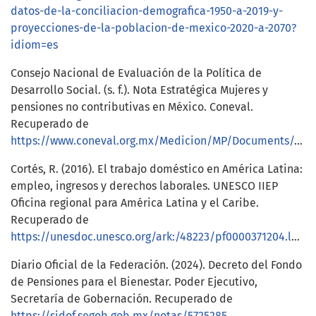
datos-de-la-conciliacion-demografica-1950-a-2019-y-
proyecciones-de-la-poblacion-de-mexico-2020-a-2070?
idiom=es
Consejo Nacional de Evaluación de la Política de
Desarrollo Social. (s. f.). Nota Estratégica Mujeres y
pensiones no contributivas en México. Coneval.
Recuperado de
https://www.coneval.org.mx/Medicion/MP/Documents/contribucion_estrategias_pobreza/Nota_estrategica_mujeres_pensiones.pdf
Cortés, R. (2016). El trabajo doméstico en América Latina:
empleo, ingresos y derechos laborales. UNESCO IIEP
Oficina regional para América Latina y el Caribe.
Recuperado de
https://unesdoc.unesco.org/ark:/48223/pf0000371204.locale=es
Diario Oficial de la Federación. (2024). Decreto del Fondo
de Pensiones para el Bienestar. Poder Ejecutivo,
Secretaría de Gobernación. Recuperado de
https://sidof.segob.gob.mx/notas/5725285