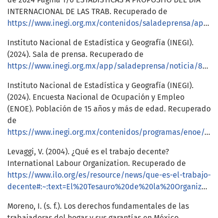
INTERNACIONAL DE LAS TRAB. Recuperado de
https://www.inegi.org.mx/contenidos/saladeprensa/aproposito/2024/EAP_tdom.pdf
Instituto Nacional de Estadística y Geografía (INEGI).
(2024). Sala de prensa. Recuperado de
https://www.inegi.org.mx/app/saladeprensa/noticia/8950
Instituto Nacional de Estadística y Geografía (INEGI).
(2024). Encuesta Nacional de Ocupación y Empleo
(ENOE). Población de 15 años y más de edad. Recuperado
de
https://www.inegi.org.mx/contenidos/programas/enoe/15ymas/doc/enoe_presentacion_ejecutiva_trim3_2024.pdf
Levaggi, V. (2004). ¿Qué es el trabajo decente?
International Labour Organization. Recuperado de
https://www.ilo.org/es/resource/news/que-es-el-trabajo-
decente#:~:text=El%20Tesauro%20de%20la%20Organizaci%C3%B3n,sustento%20necesarios%20para%20los%20individuos
Moreno, I. (s. f.). Los derechos fundamentales de las
trabajadoras del hogar y sus garantías en México.