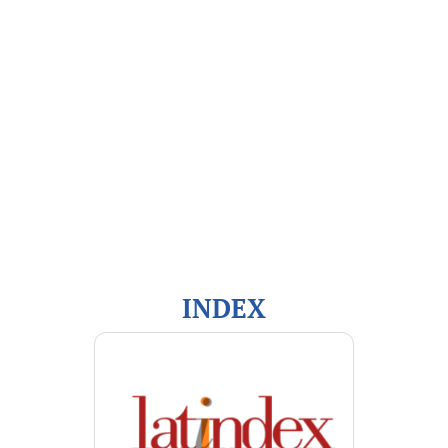
Open Journal Systems
Información
Para lectores/as
Para autores/as
Para bibliotecarios/as
INDEX