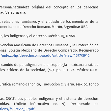
Persona:naturaleza original del concepto en los derechos
dad Veracruzana.
s relaciones familiares y el ciudado de los miembros de la
noamericano de Derecho Romano. Morón, Argentina: UBA.
do, los indígenas y el derecho. México: IIJ, UNAM.
onvención Americana de Derechos Humanos y la Protección de
genas. Boletín Mexicano de Derecho Comparado. Recuperado
.mx/index.php/derechocomparado/article/view/4597/5910
.
o: cambio de paradigma en la antropología mexicana a raíz de
ios críticos de la sociedad, (59), pp. 101-125. México: UAM-
 jurídica romano-canónica, Traducción C. Sierra. México: Fondo
as. (2013). Los pueblos indígenas y el sistema de derechos
das. (Folleto informativo no. 9). Recuperado de
tions/fs9Rev.2_SP.pdf