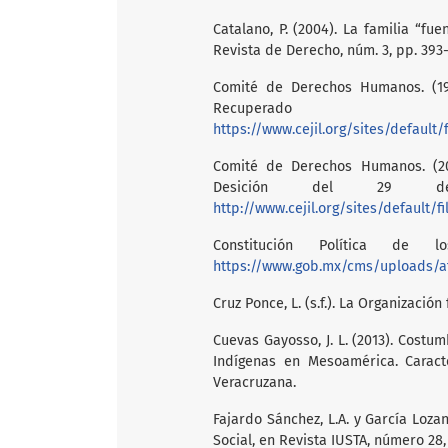
Catalano, P. (2004). La familia “fu
Revista de Derecho, núm. 3, pp. 393-
Comité de Derechos Humanos. (199
Recu
https://www.cejil.org/sites/default/
Comité de Derechos Humanos. (201
Desición del 29 d
http://www.cejil.org/sites/default/f
Constitución Política de 
https://www.gob.mx/cms/uploads/at
Cruz Ponce, L. (s.f.). La Organización
Cuevas Gayosso, J. L. (2013). Costum
Indígenas en Mesoamérica. Caracte
Veracruzana.
Fajardo Sánchez, L.A. y García Lozano
Social, en Revista IUSTA, número 28