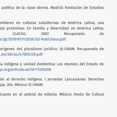
d política de la clase obrera. Madrid: Fundación de Estudios
amiliares en culturas subalternas de América Latina, una
o preliminar. En Familia y Diversidad en América Latina.
. CLACSO, 2007. Recuperado de
cso/gt/20101011112038/03-Robichaux.pdf
 orígenes del pluralismo jurídico. IIJ-UNAM. Recuperado de
m.mx/libros/4/1855/29.pdf
ilia indígena y unidad doméstica: Los otomíes del Estado de
yc.org/articulo.oa?id=11200206
ción al derecho indígena. I Jornadas Lascasianas: Derechos
p. 304. México: IIJ UNAM.
icanos en el umbral de milenio. México: Fondo de Cultura