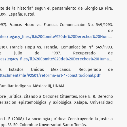
ente de la historia” segun el pensamiento de Giorgio La Pira.
399. España: Iustel.
7). Francis Hopu vs. Francia, Comunicación No. 549/1993.
perado de
files/legacy_files/II.%20Comite%20de%20Derechos%20Humanos.pdf
6). Francis Hopu vs. Francia, Comunicación N° 549/1993.
e julio de 1997. Recuperado de
iles/legacy_files/ll.%20Comite%20de%20Derechos%20Humanos.pdf
los Estados Unidos Mexicanos. Recuperado de
tachment/file/92501/reforma-art-4-constitucional.pdf
 familiar Indígena. México: IIJ, UNAM.
bre Jurídica, citando a Ordonez Cifuentes, José E. R. Derecho
rización epistemológica y axiológica. Xalapa: Universidad
 L. F. (2008). La sociología jurídica: Construyendo la Justicia
, pp. 33-50. Colombia: Universidad Santo Tomás.