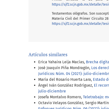
https://sjf2.scjn.gob.mx/detalle/tes
Testamentos ológrafos. Son suscepti
Materia Civil del Primer Circuito 
https://sjf2.scjn.gob.mx/detalle/tes
Artículos similares
Erica Yahaira Leija Macías,
Brecha digit
José Joaquín Piña Mondragón,
Los derec
Jurídicos: Núm. 04 (2021): julio-diciemb
María del Rosario Huerta Lara,
Estado d
Ángel Iván González Rodríguez,
El recor
julio-diciembre
Josefa Montalvo Romero,
Teletrabajo: 
Octavio Velayos González, Sergio Martí
Enfoques Jurídicos: Núm. 06 (2022): jul