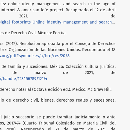
rints: online identy management and search in the age of
internet & american lofe project. Recuperado el 12 de abril
021, de
_footprints_Online_identity_management_and_search_in_the_age_of_
ones de Derecho Civil. México: Porrúa.
as. (2012). Resolución aprobada por el Consejo de Derechos
k: Organización de las Naciones Unidas. Recuperado el 18
s.org/pdf?symbol=es/a/hrc/res/20/8
 de familia y sucesiones. México: Colección Cultura Jurídica.
 21 de marzo de 2021, de
ui/handle/123456789/12174
el derecho notarial (Octava edición ed.). México: Mc Graw Hill.
dio de derecho civil, bienes, derechos reales y sucesiones.
El juicio sucesorio se puede tramitar judicialmente o ante
os, 2017474 (Cuarto Tribunal Colegiado en Materia Civil del
 de 2018). Recuperado el 21 de marzo de 2021, de