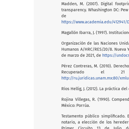
Madden, M. (2007). Digital footp
transparency. Whashington DC: Pew 
de 2
https://www.academia.edu/412941/Digital
Magallón Ibarra, J. (1997). Instituci
Organización de las Naciones Unid
Humanos A/HRC/RES/20/8. Nueva Yor
de marzo de 2021, de
https://undoc
Pérez Contreras, M. (2010). Derecho
Recuperado el
http://ru.juridicas.unam.mx:80/xml
Ríos Hellig, J. (2012). La práctica d
Rojina Villegas, R. (1990). Compen
México: Porrúa.
Testamento público simplificado. 
notario, a elección de los hereder
Primer Circuito 13 de Julio