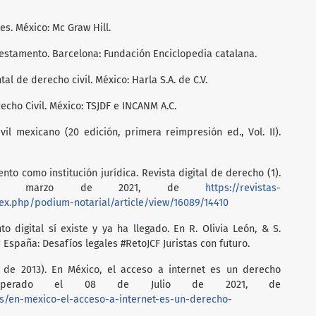
es. México: Mc Graw Hill.
 Testamento. Barcelona: Fundación Enciclopedia catalana.
al de derecho civil. México: Harla S.A. de C.V.
recho Civil. México: TSJDF e INCANM A.C.
vil mexicano (20 edición, primera reimpresión ed., Vol. II).
ento como institución jurídica. Revista digital de derecho (1).
 de marzo de 2021, de
https://revistas-
ex.php/podium-notarial/article/view/16089/14410
to digital sí existe y ya ha llegado. En R. Olivia León, & S.
 España: Desafíos legales #RetoJCF Juristas con futuro.
de 2013). En México, el acceso a internet es un derecho
. Recuperado el 08 de Julio de 2021, de
s/en-mexico-el-acceso-a-internet-es-un-derecho-