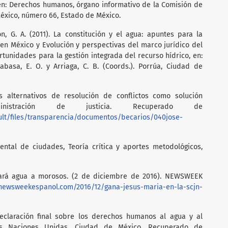
 en: Derechos humanos, órgano informativo de la Comisión de
xico, número 66, Estado de México.
, G. A. (2011). La constitución y el agua: apuntes para la
en México y Evolución y perspectivas del marco jurídico del
tunidades para la gestión integrada del recurso hídrico, en:
abasa, E. O. y Arriaga, C. B. (Coords.). Porrúa, Ciudad de
os alternativos de resolución de conflictos como solución
inistración de justicia. Recuperado de
ult/files/transparencia/documentos/becarios/040jose-
ental de ciudades, Teoría crítica y aportes metodológicos,
tará agua a morosos. (2 de diciembre de 2016). NEWSWEEK
/newsweekespanol.com/2016/12/gana-jesus-maria-en-la-scjn-
Declaración final sobre los derechos humanos al agua y al
as Naciones Unidas, Ciudad de México. Recuperado de