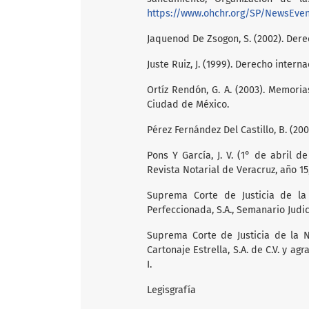
https://www.ohchr.org/SP/NewsEve
Jaquenod De Zsogon, S. (2002). Der
Juste Ruiz, J. (1999). Derecho inter
Ortíz Rendón, G. A. (2003). Memori
Ciudad de México.
Pérez Fernández Del Castillo, B. (20
Pons Y García, J. V. (1° de abril d
Revista Notarial de Veracruz, año 15,
Suprema Corte de Justicia de la 
Perfeccionada, S.A., Semanario Judic
Suprema Corte de Justicia de la N
Cartonaje Estrella, S.A. de C.V. y ag
I.
Legisgrafía