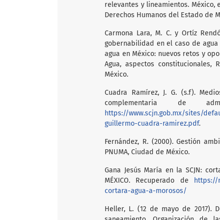
relevantes y lineamientos. México,
Derechos Humanos del Estado de Mé
Carmona Lara, M. C. y Ortíz Rendón
gobernabilidad en el caso de agua 
agua en México: nuevos retos y opor
Agua, aspectos constitucionales, R
México.
Cuadra Ramírez, J. G. (s.f). Medi
complementaria de adm
https://www.scjn.gob.mx/sites/defa
guillermo-cuadra-ramirez.pdf
.
Fernández, R. (2000). Gestión ambi
PNUMA, Ciudad de México.
Gana Jesús María en la SCJN: cor
MÉXICO. Recuperado de
https:/
cortara-agua-a-morosos/
Heller, L. (12 de mayo de 2017). 
saneamiento, Organización de l