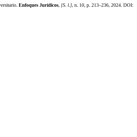
rsitario.
Enfoques Jurídicos
,
[S. l.]
, n. 10, p. 213–236, 2024. DOI: