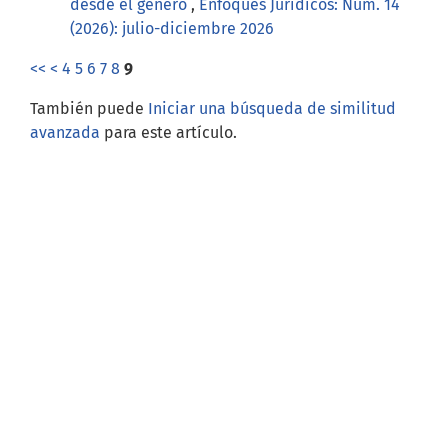
desde el género
,
Enfoques Jurídicos: Núm. 14
(2026): julio-diciembre 2026
<<
<
4
5
6
7
8
9
También puede
Iniciar una búsqueda de similitud
avanzada
para este artículo.
Open Journal Systems
Información
Para lectores/as
Para autores/as
Para bibliotecarios/as