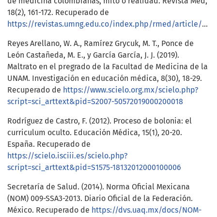
de medicina colombianas, mito o realidad. Revista Med,
18(2), 161-172. Recuperado de
https://revistas.umng.edu.co/index.php/rmed/article/view/1309/1039
Reyes Arellano, W. A., Ramírez Grycuk, M. T., Ponce de
León Castañeda, M. E., y García García, J. J. (2019).
Maltrato en el pregrado de la Facultad de Medicina de la
UNAM. Investigación en educación médica, 8(30), 18-29.
Recuperado de
https://www.scielo.org.mx/scielo.php?
script=sci_arttext&pid=S2007-50572019000200018
Rodríguez de Castro, F. (2012). Proceso de bolonia: el
curriculum oculto. Educación Médica, 15(1), 20-20.
España. Recuperado de
https://scielo.isciii.es/scielo.php?
script=sci_arttext&pid=S1575-18132012000100006
Secretaría de Salud. (2014). Norma Oficial Mexicana
(NOM) 009-SSA3-2013. Diario Oficial de la Federación.
México. Recuperado de
https://dvs.uaq.mx/docs/NOM-