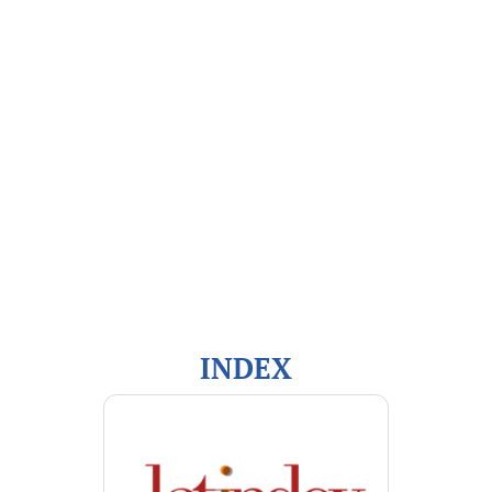
Open Journal Systems
Información
Para lectores/as
Para autores/as
Para bibliotecarios/as
INDEX