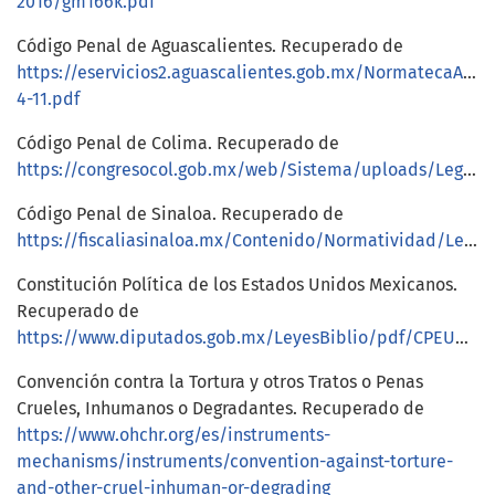
2016/gm166k.pdf
Código Penal de Aguascalientes. Recuperado de
https://eservicios2.aguascalientes.gob.mx/NormatecaAdmi
4-11.pdf
Código Penal de Colima. Recuperado de
https://congresocol.gob.mx/web/Sistema/uploads/LegislacionEstatal/Codigos/codigo_penal_09sept2024.pdf
Código Penal de Sinaloa. Recuperado de
https://fiscaliasinaloa.mx/Contenido/Normatividad/Leyes/Codigo%20Penal%20para%20el%20Estado%20de%20Sinaloa.pdf
Constitución Política de los Estados Unidos Mexicanos.
Recuperado de
https://www.diputados.gob.mx/LeyesBiblio/pdf/CPEUM.pdf
Convención contra la Tortura y otros Tratos o Penas
Crueles, Inhumanos o Degradantes. Recuperado de
https://www.ohchr.org/es/instruments-
mechanisms/instruments/convention-against-torture-
and-other-cruel-inhuman-or-degrading