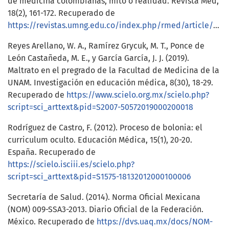
de medicina colombianas, mito o realidad. Revista Med,
18(2), 161-172. Recuperado de
https://revistas.umng.edu.co/index.php/rmed/article/view/1309/1039
Reyes Arellano, W. A., Ramírez Grycuk, M. T., Ponce de
León Castañeda, M. E., y García García, J. J. (2019).
Maltrato en el pregrado de la Facultad de Medicina de la
UNAM. Investigación en educación médica, 8(30), 18-29.
Recuperado de
https://www.scielo.org.mx/scielo.php?
script=sci_arttext&pid=S2007-50572019000200018
Rodríguez de Castro, F. (2012). Proceso de bolonia: el
curriculum oculto. Educación Médica, 15(1), 20-20.
España. Recuperado de
https://scielo.isciii.es/scielo.php?
script=sci_arttext&pid=S1575-18132012000100006
Secretaría de Salud. (2014). Norma Oficial Mexicana
(NOM) 009-SSA3-2013. Diario Oficial de la Federación.
México. Recuperado de
https://dvs.uaq.mx/docs/NOM-