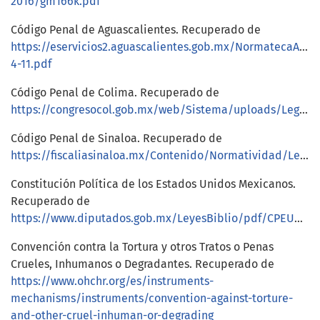
2016/gm166k.pdf
Código Penal de Aguascalientes. Recuperado de
https://eservicios2.aguascalientes.gob.mx/NormatecaAdmi
4-11.pdf
Código Penal de Colima. Recuperado de
https://congresocol.gob.mx/web/Sistema/uploads/LegislacionEstatal/Codigos/codigo_penal_09sept2024.pdf
Código Penal de Sinaloa. Recuperado de
https://fiscaliasinaloa.mx/Contenido/Normatividad/Leyes/Codigo%20Penal%20para%20el%20Estado%20de%20Sinaloa.pdf
Constitución Política de los Estados Unidos Mexicanos.
Recuperado de
https://www.diputados.gob.mx/LeyesBiblio/pdf/CPEUM.pdf
Convención contra la Tortura y otros Tratos o Penas
Crueles, Inhumanos o Degradantes. Recuperado de
https://www.ohchr.org/es/instruments-
mechanisms/instruments/convention-against-torture-
and-other-cruel-inhuman-or-degrading