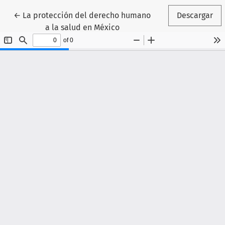
Volver a los detalles del artículo
←
La protección del derecho humano
Descargar
a la salud en México