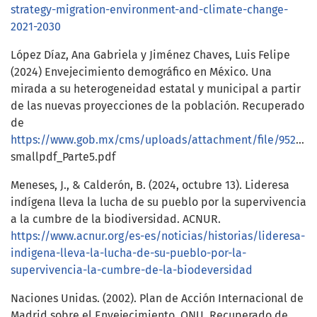
strategy-migration-environment-and-climate-change-
2021-2030
López Díaz, Ana Gabriela y Jiménez Chaves, Luis Felipe
(2024) Envejecimiento demográfico en México. Una
mirada a su heterogeneidad estatal y municipal a partir
de las nuevas proyecciones de la población. Recuperado
de
https://www.gob.mx/cms/uploads/attachment/file/952340/LSDM_24_Completo_WEB_
smallpdf_Parte5.pdf
Meneses, J., & Calderón, B. (2024, octubre 13). Lideresa
indígena lleva la lucha de su pueblo por la supervivencia
a la cumbre de la biodiversidad. ACNUR.
https://www.acnur.org/es-es/noticias/historias/lideresa-
indigena-lleva-la-lucha-de-su-pueblo-por-la-
supervivencia-la-cumbre-de-la-biodeversidad
Naciones Unidas. (2002). Plan de Acción Internacional de
Madrid sobre el Envejecimiento. ONU. Recuperado de