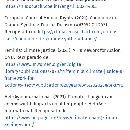
https://hudoc.echr.coe.int/eng/?i=002-14303
European Court of Human Rights. (2021). Commune de
Grande-Synthe v. France, Decision 467982 7 1 2021.
Recuperado de
https://climatecasechart.com/non-us-
case/commune-de-grande-synthe-v-france/
Feminist Climate Justice. (2023). A Framework for Action.
ONU. Recuperado de
https://www.unwomen.org/en/digital-
library/publications/2023/11/feminist-climate-justice-a-
framework-for-
action#:~:text=Publication%20year%3A%202023&text=It%20provides%20practical%20guidance%20on,that%20is%20so%20urgently%20needed
HelpAge International. (2021). Climate change in an
ageing world: Impacts on older people. HelpAge
International. Recuperado de
https://www.helpage.org/news/climate-change-in-an-
ageing-world/