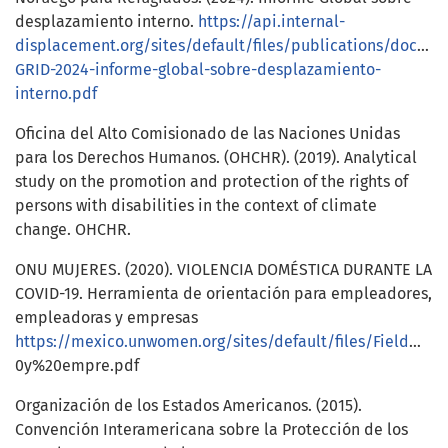
desplazamiento interno.
https://api.internal-
displacement.org/sites/default/files/publications/docum
GRID-2024-informe-global-sobre-desplazamiento-
interno.pdf
Oficina del Alto Comisionado de las Naciones Unidas
para los Derechos Humanos. (OHCHR). (2019). Analytical
study on the promotion and protection of the rights of
persons with disabilities in the context of climate
change. OHCHR.
ONU MUJERES. (2020). VIOLENCIA DOMÉSTICA DURANTE LA
COVID-19. Herramienta de orientación para empleadores,
empleadoras y empresas
https://mexico.unwomen.org/sites/default/files/Field%20Office%20Mexico/Documentos/Publicaciones/2020/Junio%202020/Violencia%20domstica%20durante%20la%20COVID19%20Herramienta%20de%20orientacin%20para%20empleadores%20empleadoras%2
0y%20empre.pdf
Organización de los Estados Americanos. (2015).
Convención Interamericana sobre la Protección de los