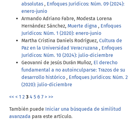
absolutas
,
Enfoques Jurídicos: Núm. 09 (2024):
enero-junio
Armando Adriano Fabre, Modesta Lorena
Hernández Sánchez,
Muerte digna
,
Enfoques
Jurídicos: Núm. 1 (2020): enero-junio
Martha Cristina Daniels Rodríguez,
Cultura de
Paz en la Universidad Veracruzana
,
Enfoques
Jurídicos: Núm. 10 (2024): julio-diciembre
Geovanni de Jesús Durán Muñoz,
El derecho
fundamental a no autoinculparse: Trazos de su
desarrollo histórico
,
Enfoques Jurídicos: Núm. 2
(2020): julio-diciembre
<<
<
1
2
3
4
5
6
7
>
>>
También puede
Iniciar una búsqueda de similitud
avanzada
para este artículo.