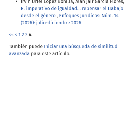
Irvin Uriel López Bonilla, Alan Jair García Flores,
El imperativo de igualdad… repensar el trabajo
desde el género
,
Enfoques Jurídicos: Núm. 14
(2026): julio-diciembre 2026
<<
<
1
2
3
4
También puede
Iniciar una búsqueda de similitud
avanzada
para este artículo.
Open Journal Systems
Información
Para lectores/as