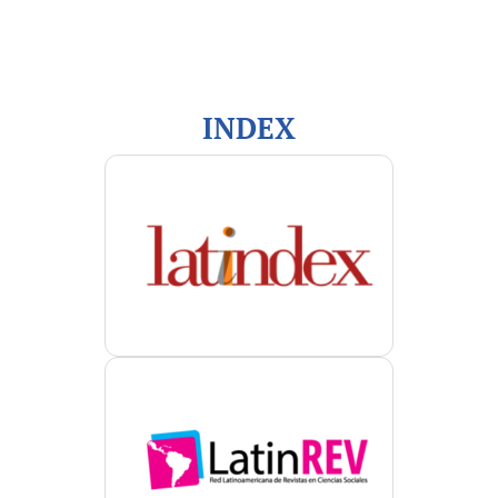
Para autores/as
Para bibliotecarios/as
INDEX