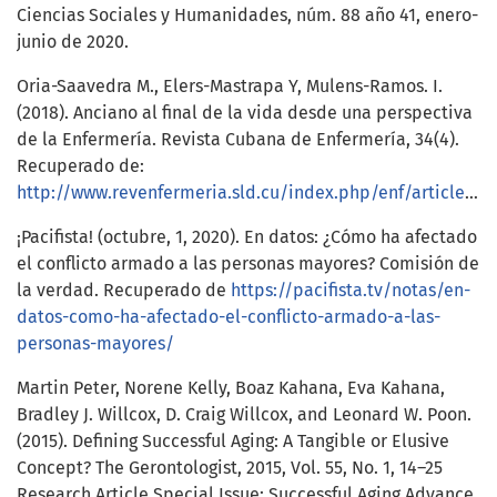
Ciencias Sociales y Humanidades, núm. 88 año 41, enero-
junio de 2020.
Oria-Saavedra M., Elers-Mastrapa Y, Mulens-Ramos. I.
(2018). Anciano al final de la vida desde una perspectiva
de la Enfermería. Revista Cubana de Enfermería, 34(4).
Recuperado de:
http://www.revenfermeria.sld.cu/index.php/enf/article/view/2308
¡Pacifista! (octubre, 1, 2020). En datos: ¿Cómo ha afectado
el conflicto armado a las personas mayores? Comisión de
la verdad. Recuperado de
https://pacifista.tv/notas/en-
datos-como-ha-afectado-el-conflicto-armado-a-las-
personas-mayores/
Martin Peter, Norene Kelly, Boaz Kahana, Eva Kahana,
Bradley J. Willcox, D. Craig Willcox, and Leonard W. Poon.
(2015). Defining Successful Aging: A Tangible or Elusive
Concept? The Gerontologist, 2015, Vol. 55, No. 1, 14–25
Research Article Special Issue: Successful Aging Advance