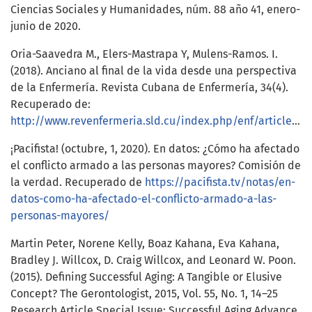
Ciencias Sociales y Humanidades, núm. 88 año 41, enero-
junio de 2020.
Oria-Saavedra M., Elers-Mastrapa Y, Mulens-Ramos. I.
(2018). Anciano al final de la vida desde una perspectiva
de la Enfermería. Revista Cubana de Enfermería, 34(4).
Recuperado de:
http://www.revenfermeria.sld.cu/index.php/enf/article/view/2308
¡Pacifista! (octubre, 1, 2020). En datos: ¿Cómo ha afectado
el conflicto armado a las personas mayores? Comisión de
la verdad. Recuperado de
https://pacifista.tv/notas/en-
datos-como-ha-afectado-el-conflicto-armado-a-las-
personas-mayores/
Martin Peter, Norene Kelly, Boaz Kahana, Eva Kahana,
Bradley J. Willcox, D. Craig Willcox, and Leonard W. Poon.
(2015). Defining Successful Aging: A Tangible or Elusive
Concept? The Gerontologist, 2015, Vol. 55, No. 1, 14–25
Research Article Special Issue: Successful Aging Advance