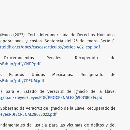
México (2023). Corte Interamericana de Derechos Humanos.
reparaciones y costas. Sentencia del 25 de enero. Serie C.
orteidh.or.cr/docs/casos/articulos/seriec_482_esp.pdf
rocedimientos Penales. Recuperado de
sBiblio/pdf/CNPP.pdf
los Estados Unidos Mexicanos. Recuperado de
esBiblio/pdf/CPEUM.pdf
es para el Estado de Veracruz de Ignacio de la Llave.
er.gob.mx/leyes/LeyesPDF/PROCPENALES(590)180714.pdf
y Soberano de Veracruz de Ignacio de la Llave. Recuperado de
/LeyesPDF/CPENAL28022022.pdf
undamentales de justicia para las víctimas de delitos y del