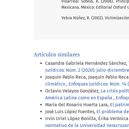
Villarreal Sotelo, K. (2008). Prin
Mexicana. México: Editorial Oxford U
Yebra Núñez, R. (2002). Victimizació
Artículos similares
Casandra Gabriela Hernández Sánchez,
Jurídicos: Núm. 2 (2020): julio-diciembr
Joaquín Pablo Reca, Joaquín Pablo Reca
climático
,
Enfoques Jurídicos: Núm. 14 
Octavio Velayos González,
La crisis pol
América Latina como en España
,
Enfoqu
María del Rosario Huerta Lara,
El patrim
José Luis López Fuentes,
El problema de
Irvin Uriel López Bonilla, Érika Veróni
normativo de la Universidad Veracruza