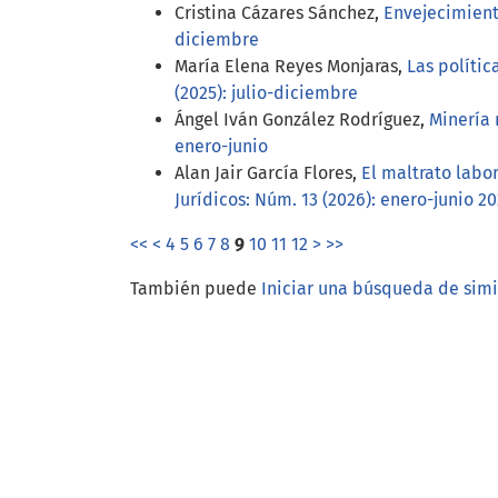
Cristina Cázares Sánchez,
Envejecimient
diciembre
María Elena Reyes Monjaras,
Las polític
(2025): julio-diciembre
Ángel Iván González Rodríguez,
Minería 
enero-junio
Alan Jair García Flores,
El maltrato labo
Jurídicos: Núm. 13 (2026): enero-junio 2
<<
<
4
5
6
7
8
9
10
11
12
>
>>
También puede
Iniciar una búsqueda de sim
Open Journal Systems
Información