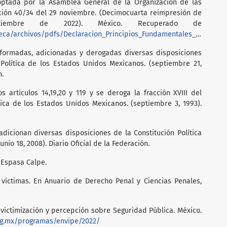
ptada por la Asamblea General de la Organización de las
ión 40/34 del 29 noviembre. (Decimocuarta reimpresión de
tiembre de 2022). México. Recuperado de
archivos/pdfs/Declaracion_Principios_Fundamentales_Justicia.pdf
formadas, adicionadas y derogadas diversas disposiciones
 Política de los Estados Unidos Mexicanos. (septiembre 21,
n.
 artículos 14,19,20 y 119 y se deroga la fracción XVIII del
ítica de los Estados Unidos Mexicanos. (septiembre 3, 1993).
dicionan diversas disposiciones de la Constitución Política
nio 18, 2008). Diario Oficial de la Federación.
, Espasa Calpe.
s víctimas. En Anuario de Derecho Penal y Ciencias Penales,
 victimización y percepción sobre Seguridad Pública. México.
org.mx/programas/envipe/2022/