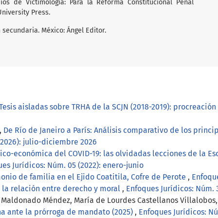
cipios de Victimología: Para la Reforma Constitucional Penal
niversity Press.
n secundaria. México: Ángel Editor.
Tesis aisladas sobre TRHA de la SCJN (2018-2019): procreación
e
,
De Río de Janeiro a París: Análisis comparativo de los prin
(2026): julio-diciembre 2026
ítico-económica del COVID-19: las olvidadas lecciones de la 
es Jurídicos: Núm. 05 (2022): enero-junio
onio de familia en el Ejido Coatitila, Cofre de Perote
,
Enfoque
 la relación entre derecho y moral
,
Enfoques Jurídicos: Núm. 3
ca Maldonado Méndez, María de Lourdes Castellanos Villalobos
na ante la prórroga de mandato (2025)
,
Enfoques Jurídicos: Nú