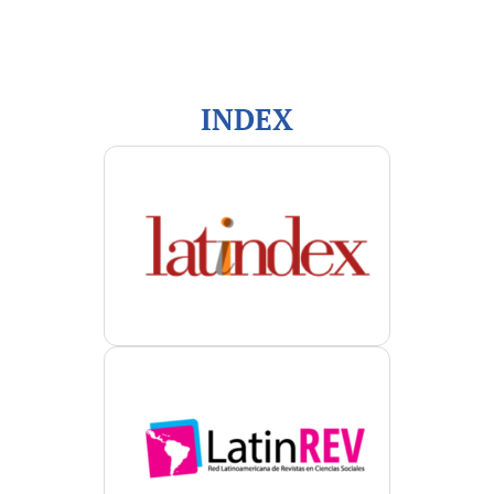
Para autores/as
Para bibliotecarios/as
INDEX