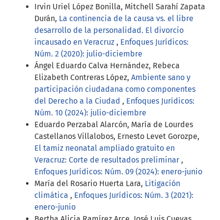
Irvin Uriel López Bonilla, Mitchell Sarahí Zapata
Durán,
La continencia de la causa vs. el libre
desarrollo de la personalidad. El divorcio
incausado en Veracruz
,
Enfoques Jurídicos:
Núm. 2 (2020): julio-diciembre
Ángel Eduardo Calva Hernández, Rebeca
Elizabeth Contreras López,
Ambiente sano y
participación ciudadana como componentes
del Derecho a la Ciudad
,
Enfoques Jurídicos:
Núm. 10 (2024): julio-diciembre
Eduardo Perzabal Alarcón, María de Lourdes
Castellanos Villalobos, Ernesto Levet Gorozpe,
El tamiz neonatal ampliado gratuito en
Veracruz: Corte de resultados preliminar
,
Enfoques Jurídicos: Núm. 09 (2024): enero-junio
María del Rosario Huerta Lara,
Litigación
climática
,
Enfoques Jurídicos: Núm. 3 (2021):
enero-junio
Bertha Alicia Ramírez Arce, José Luis Cuevas