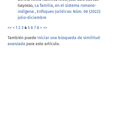
Gayosso,
La familia, en el sistema romano-
indígena
,
Enfoques Jurídicos: Núm. 06 (2022):
julio-diciembre
<<
<
1
2
3
4
5
6
7
8
>
>>
También puede
Iniciar una búsqueda de similitud
avanzada
para este artículo.
Open Journal Systems
Información
Para lectores/as