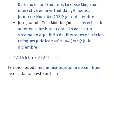
Derecho en la Pandemia: La clase Magistral
interactiva en la virtualidad
,
Enfoques
Jurídicos: Núm. 04 (2021): julio-diciembre
José Joaquín Piña Mondragón,
Los derechos de
autor en el ámbito digital. Un necesario
sistema de equilibrio de libertades en México
,
Enfoques Jurídicos: Núm. 04 (2021): julio-
diciembre
<<
<
2
3
4
5
6
7
8
9
10
11
>
>>
También puede
Iniciar una búsqueda de similitud
avanzada
para este artículo.
Open Journal Systems