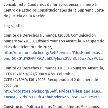
concubinato. Cuadernos de Jurisprudencia, número 5,
Centro de Estudios Constitucionales de la Suprema Corte
de Justicia de la Nación.
Legisgrafía
Comité de Derechos Humanos. (2000). Comunicación
número 941/2000, Edward Young vs Australia. Recuperado
el 23 de diciembre de 2022,
http://docstore.ohchr.org/SelfServices/FilesHandler.ashx?
enc=6QkG1d%2FPPRiCAqhKb7yhsswSVVnSz50wXLYzs7W9cwELJKQR9g%2BvMXhFRfTz9jyvMyeu9OEk1gpXSQCyVRizp1wlXahVDWb4gWSBJpiAQBBXMVkkVbBV%2FruNV0MBA8QQLTNA0cih0nTrRm%2B%2FJcd7Ig%3D%3D
Comité de Derechos Humanos. (2003). Young Vs. Australia,
CCPR/C/78/D/941/2000 y X Vs. Colombia,
CCPR/C/89/D/1361/2005. Recuperado el 2 de enero de
2023, de
http://docstore.ohchr.org/SelfServices/FilesHandler.ashx?
enc=6QkG1d%2FPPRiCAqhKb7yhsswSVVnSz50wXLYzs7W9cwELJKQR9g%2BvMXhFRfTz9jyvMyeu9OEk1gpXSQCyVRizp0yotNhA0mJwQ7PWQCgNXH8UzzSWBCi8F%2BUiBM7UxDEehLetArDwQL3%2B0BvAGieftQ%3D%3D
Constitución Política de los Estados Unidos Mexicanos.