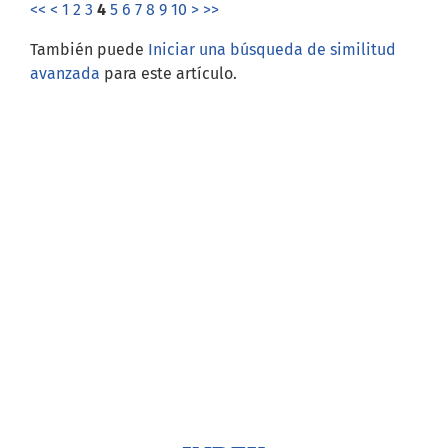
<<
<
1
2
3
4
5
6
7
8
9
10
>
>>
También puede
Iniciar una búsqueda de similitud
avanzada
para este artículo.
Open Journal Systems
Información
Para lectores/as
Para autores/as
Para bibliotecarios/as