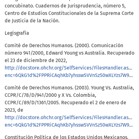
concubinato. Cuadernos de Jurisprudencia, número 5,
Centro de Estudios Constitucionales de la Suprema Corte
de Justicia de la Nación.
Legisgrafía
Comité de Derechos Humanos. (2000). Comunicación
número 941/2000, Edward Young vs Australia. Recuperado
el 23 de diciembre de 2022,
http://docstore.ohchr.org/SelfServices/FilesHandler.ashx?
enc=6QkG1d%2FPPRiCAqhKb7yhsswSVVnSz50wXLYzs7W9cwELJKQR9g%2BvMXhFRfTz9jyvMyeu9OEk1gpXSQCyVRizp1wlXahVDWb4gWSBJpiAQBBXMVkkVbBV%2FruNV0MBA8QQLTNA0cih0nTrRm%2B%2FJcd7Ig%3D%3D
Comité de Derechos Humanos. (2003). Young Vs. Australia,
CCPR/C/78/D/941/2000 y X Vs. Colombia,
CCPR/C/89/D/1361/2005. Recuperado el 2 de enero de
2023, de
http://docstore.ohchr.org/SelfServices/FilesHandler.ashx?
enc=6QkG1d%2FPPRiCAqhKb7yhsswSVVnSz50wXLYzs7W9cwELJKQR9g%2BvMXhFRfTz9jyvMyeu9OEk1gpXSQCyVRizp0yotNhA0mJwQ7PWQCgNXH8UzzSWBCi8F%2BUiBM7UxDEehLetArDwQL3%2B0BvAGieftQ%3D%3D
Constitución Política de los Estados Unidos Mexicanos.