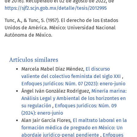
de 2016). Recuperado el 02 de agosto de 2022, de
https://sjf2.scjn.gob.mx/detalle/tesis/2012995
Tunc, A., & Tunc, S. (1957). El derecho de los Estados
Unidos de América. México: Universidad Nacional
Autónoma de México.
Artículos similares
Marcela Mabel Díaz Méndez,
El discurso
valiente del colectivo feminista del siglo XXI
,
Enfoques Jurídicos: Núm. 07 (2023): enero-junio
Ángel Iván González Rodríguez,
Minería marina:
Análisis Legal y Ambiental de los horizontes en
su regulación
,
Enfoques Jurídicos: Núm. 09
(2024): enero-junio
Alan Jair García Flores,
El maltrato laboral en la
formación médica de pregrado en México: Un
abordaje jurídico-penal pendiente
,
Enfoques