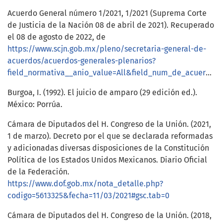
Acuerdo General número 1/2021, 1/2021 (Suprema Corte
de Justicia de la Nación 08 de abril de 2021). Recuperado
el 08 de agosto de 2022, de
https://www.scjn.gob.mx/pleno/secretaria-general-de-
acuerdos/acuerdos-generales-plenarios?
field_normativa__anio_value=All&field_num_de_acuerdo__value=&field_rubro_acuerdo_value=&field_clasificacion_formal_target_id=All&page=1#:~:text=ACUERDO%20GENERAL%20N
Burgoa, I. (1992). El juicio de amparo (29 edición ed.).
México: Porrúa.
Cámara de Diputados del H. Congreso de la Unión. (2021,
1 de marzo). Decreto por el que se declarada reformadas
y adicionadas diversas disposiciones de la Constitución
Política de los Estados Unidos Mexicanos. Diario Oficial
de la Federación.
https://www.dof.gob.mx/nota_detalle.php?
codigo=5613325&fecha=11/03/2021#gsc.tab=0
Cámara de Diputados del H. Congreso de la Unión. (2018,