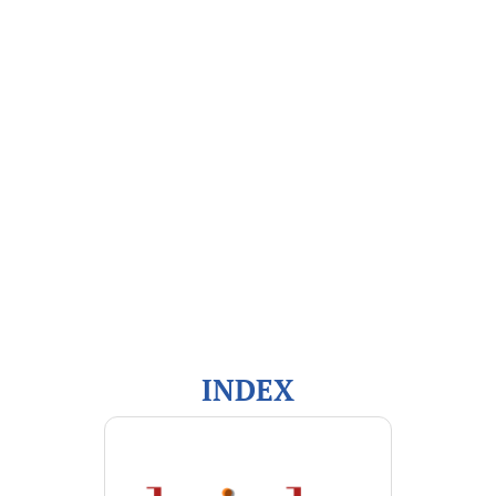
Open Journal Systems
Información
Para lectores/as
Para autores/as
Para bibliotecarios/as
INDEX