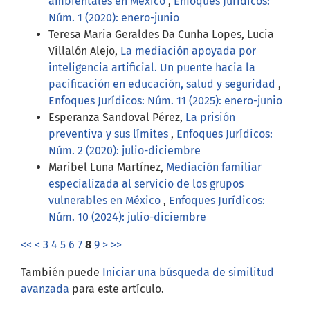
ambientales en México
,
Enfoques Jurídicos:
Núm. 1 (2020): enero-junio
Teresa Maria Geraldes Da Cunha Lopes, Lucia
Villalón Alejo,
La mediación apoyada por
inteligencia artificial. Un puente hacia la
pacificación en educación, salud y seguridad
,
Enfoques Jurídicos: Núm. 11 (2025): enero-junio
Esperanza Sandoval Pérez,
La prisión
preventiva y sus límites
,
Enfoques Jurídicos:
Núm. 2 (2020): julio-diciembre
Maribel Luna Martínez,
Mediación familiar
especializada al servicio de los grupos
vulnerables en México
,
Enfoques Jurídicos:
Núm. 10 (2024): julio-diciembre
<<
<
3
4
5
6
7
8
9
>
>>
También puede
Iniciar una búsqueda de similitud
avanzada
para este artículo.