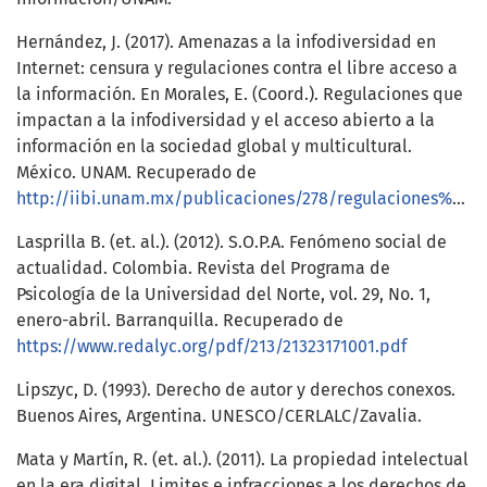
Hernández, J. (2017). Amenazas a la infodiversidad en
Internet: censura y regulaciones contra el libre acceso a
la información. En Morales, E. (Coord.). Regulaciones que
impactan a la infodiversidad y el acceso abierto a la
información en la sociedad global y multicultural.
México. UNAM. Recuperado de
http://iibi.unam.mx/publicaciones/278/regulaciones%20impactan%20infodiversidin%20Amenazas%20en%20Internet%20Jonathan%20Hernandez%20Perez.html
Lasprilla B. (et. al.). (2012). S.O.P.A. Fenómeno social de
actualidad. Colombia. Revista del Programa de
Psicología de la Universidad del Norte, vol. 29, No. 1,
enero-abril. Barranquilla. Recuperado de
https://www.redalyc.org/pdf/213/21323171001.pdf
Lipszyc, D. (1993). Derecho de autor y derechos conexos.
Buenos Aires, Argentina. UNESCO/CERLALC/Zavalia.
Mata y Martín, R. (et. al.). (2011). La propiedad intelectual
en la era digital. Limites e infracciones a los derechos de