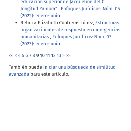
educación superior de Jacqueline del C.
Jongitud Zamora”
,
Enfoques Jurídicos: Núm. 05
(2022): enero-junio
Rebeca Elizabeth Contreras López,
Estructuras
organizacionales de respuesta en emergencias
humanitarias
,
Enfoques Jurídicos: Núm. 07
(2023): enero-junio
<<
<
4
5
6
7
8
9
10
11
12
13
>
>>
También puede
Iniciar una búsqueda de similitud
avanzada
para este artículo.
Open Journal Systems