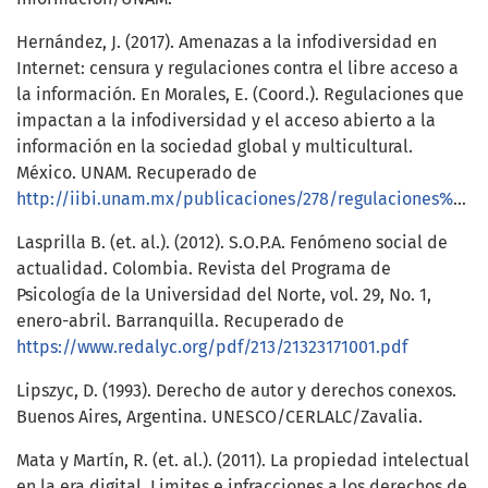
Hernández, J. (2017). Amenazas a la infodiversidad en
Internet: censura y regulaciones contra el libre acceso a
la información. En Morales, E. (Coord.). Regulaciones que
impactan a la infodiversidad y el acceso abierto a la
información en la sociedad global y multicultural.
México. UNAM. Recuperado de
http://iibi.unam.mx/publicaciones/278/regulaciones%20impactan%20infodiversidin%20Amenazas%20en%20Internet%20Jonathan%20Hernandez%20Perez.html
Lasprilla B. (et. al.). (2012). S.O.P.A. Fenómeno social de
actualidad. Colombia. Revista del Programa de
Psicología de la Universidad del Norte, vol. 29, No. 1,
enero-abril. Barranquilla. Recuperado de
https://www.redalyc.org/pdf/213/21323171001.pdf
Lipszyc, D. (1993). Derecho de autor y derechos conexos.
Buenos Aires, Argentina. UNESCO/CERLALC/Zavalia.
Mata y Martín, R. (et. al.). (2011). La propiedad intelectual
en la era digital. Limites e infracciones a los derechos de