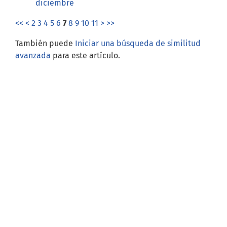
diciembre
<<
<
2
3
4
5
6
7
8
9
10
11
>
>>
También puede
Iniciar una búsqueda de similitud
avanzada
para este artículo.
Open Journal Systems
Información
Para lectores/as
Para autores/as
Para bibliotecarios/as