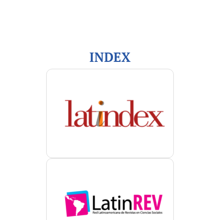
Para autores/as
Para bibliotecarios/as
INDEX