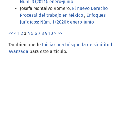
Núm. 3 (2021): enero-junio
Josefa Montalvo Romero,
El nuevo Derecho
Procesal del trabajo en México
,
Enfoques
Jurídicos: Núm. 1 (2020): enero-junio
<<
<
1
2
3
4
5
6
7
8
9
10
>
>>
También puede
Iniciar una búsqueda de similitud
avanzada
para este artículo.
Open Journal Systems
Información
Para lectores/as