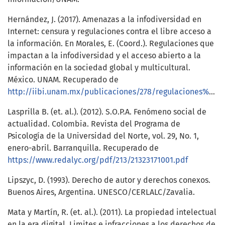
Hernández, J. (2017). Amenazas a la infodiversidad en
Internet: censura y regulaciones contra el libre acceso a
la información. En Morales, E. (Coord.). Regulaciones que
impactan a la infodiversidad y el acceso abierto a la
información en la sociedad global y multicultural.
México. UNAM. Recuperado de
http://iibi.unam.mx/publicaciones/278/regulaciones%20impactan%20infodiversidin%20Amenazas%20en%20Internet%20Jonathan%20Hernandez%20Perez.html
Lasprilla B. (et. al.). (2012). S.O.P.A. Fenómeno social de
actualidad. Colombia. Revista del Programa de
Psicología de la Universidad del Norte, vol. 29, No. 1,
enero-abril. Barranquilla. Recuperado de
https://www.redalyc.org/pdf/213/21323171001.pdf
Lipszyc, D. (1993). Derecho de autor y derechos conexos.
Buenos Aires, Argentina. UNESCO/CERLALC/Zavalia.
Mata y Martín, R. (et. al.). (2011). La propiedad intelectual
en la era digital. Limites e infracciones a los derechos de