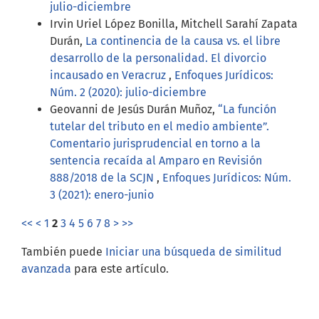
julio-diciembre
Irvin Uriel López Bonilla, Mitchell Sarahí Zapata
Durán,
La continencia de la causa vs. el libre
desarrollo de la personalidad. El divorcio
incausado en Veracruz
,
Enfoques Jurídicos:
Núm. 2 (2020): julio-diciembre
Geovanni de Jesús Durán Muñoz,
“La función
tutelar del tributo en el medio ambiente”.
Comentario jurisprudencial en torno a la
sentencia recaída al Amparo en Revisión
888/2018 de la SCJN
,
Enfoques Jurídicos: Núm.
3 (2021): enero-junio
<<
<
1
2
3
4
5
6
7
8
>
>>
También puede
Iniciar una búsqueda de similitud
avanzada
para este artículo.