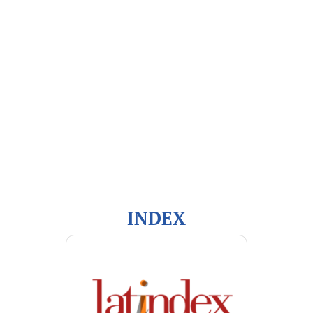
Open Journal Systems
Información
Para lectores/as
Para autores/as
Para bibliotecarios/as
INDEX