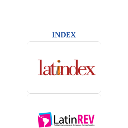
Para autores/as
Para bibliotecarios/as
INDEX