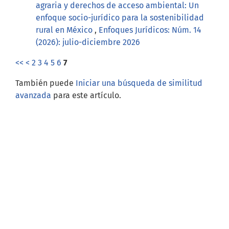
agraria y derechos de acceso ambiental: Un
enfoque socio-jurídico para la sostenibilidad
rural en México
,
Enfoques Jurídicos: Núm. 14
(2026): julio-diciembre 2026
<<
<
2
3
4
5
6
7
También puede
Iniciar una búsqueda de similitud
avanzada
para este artículo.
Open Journal Systems
Información
Para lectores/as